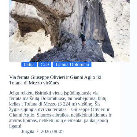
Italija
C/D
Tofana Dolomitai
Via ferrata Giuseppe Olivieri ir Gianni Aglio iki
Tofana di Mezzo viršūnės
Jeigu reikėtų išsirinkti vieną įspūdingiausią via
ferrata maršrutą Dolomituose, tai neabejotinai būtų
kelias į Tofana di Mezzo (3 224 m) viršūnę. Šis
žygis sujungia dvi via ferratas – Giuseppe Olivieri ir
Gianni Aglio. Siauros atbrailos, neįtikėtinai įdomus ir
atviras lipimas, netikėti uolų elementai paliks įspūdį
ilgam!
Jurgita
2026-08-05