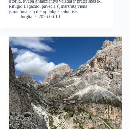
istorija, kvapą gniaužiantys vaizdai ir pratęsimas iki
Rifugio Lagazuoi pavečia šį maršrutą viena
įsimintiniausių dienų Italijos kalnuose.
Jurgita
2026-06-19