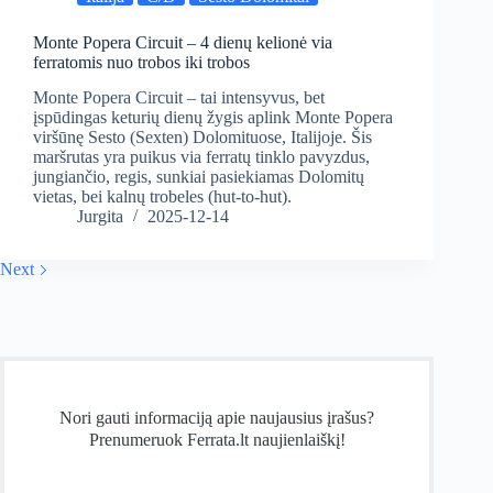
Monte Popera Circuit – 4 dienų kelionė via
ferratomis nuo trobos iki trobos
Monte Popera Circuit – tai intensyvus, bet
įspūdingas keturių dienų žygis aplink Monte Popera
viršūnę Sesto (Sexten) Dolomituose, Italijoje. Šis
maršrutas yra puikus via ferratų tinklo pavyzdus,
jungiančio, regis, sunkiai pasiekiamas Dolomitų
vietas, bei kalnų trobeles (hut-to-hut).
Jurgita
2025-12-14
Next
Nori gauti informaciją apie naujausius įrašus?
Prenumeruok Ferrata.lt naujienlaiškį!