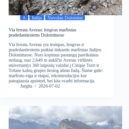
A
Italija
Nuvolau Dolomitai
Via ferrata Averau: lengvas maršrutas
pradedantiesiems Dolomituose
Via ferrata Averau yra trumpas, lengvas ir
pradedantiesiems puikiai tinkantis maršrutas Italijos
Dolomituose. Nors kopimas pastangų pareikalaus
nedaug, nuo 2,649 m aukščio Averau viršūnės
atsiveriantys 360 laipsnių vaizdai į Cinque Torri ir
Tofane kalnų grupes tiesiog atima žadą. Šiame gide:
maršruto eiga ir etapai, rekomendacijos kur
patogiausia apsistoti, bei kita svarbi informacija.
Jurgita
2026-07-02