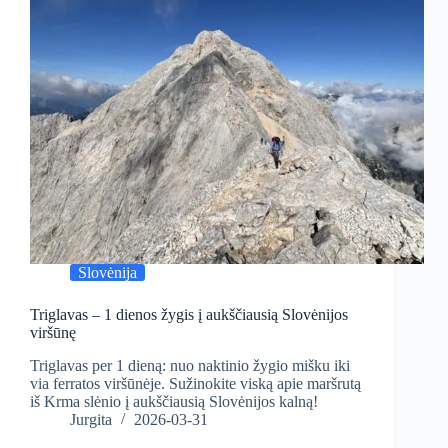
Slovėnija
Triglavas – 1 dienos žygis į aukščiausią Slovėnijos
viršūnę
Triglavas per 1 dieną: nuo naktinio žygio mišku iki
via ferratos viršūnėje. Sužinokite viską apie maršrutą
iš Krma slėnio į aukščiausią Slovėnijos kalną!
Jurgita
2026-03-31