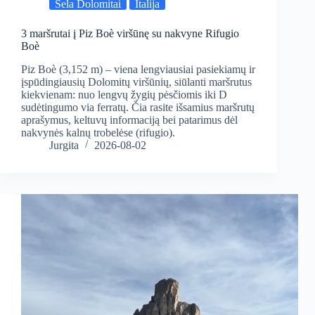
Sela Dolomitai
Italija
3 maršrutai į Piz Boè viršūnę su nakvyne Rifugio
Boè
Piz Boè (3,152 m) – viena lengviausiai pasiekiamų ir
įspūdingiausių Dolomitų viršūnių, siūlanti maršrutus
kiekvienam: nuo lengvų žygių pėsčiomis iki D
sudėtingumo via ferratų. Čia rasite išsamius maršrutų
aprašymus, keltuvų informaciją bei patarimus dėl
nakvynės kalnų trobelėse (rifugio).
Jurgita
2026-08-02