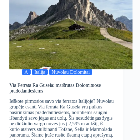
A
Italija
Nuvolau Dolomitai
Via Ferrata Ra Gusela: maršrutas Dolomituose
pradedantiesiems
Ieškote pirmosios savo via ferratos Italijoje? Nuvolau
grupėje esanti Via ferrata Ra Gusela yra puikus
pasirinkimas pradedantiesiems, norintiems saugiai
išbandyti savo jėgas ant uolų. Šis nesudėtingas žygis
be didžiulio vargo nuves jus į 2,595 m aukštį, iš
kurio atsivers stulbinanti Tofane, Sella ir Marmolada
panorama. Šiame įraše rasite išsamų etapų aprašymą,