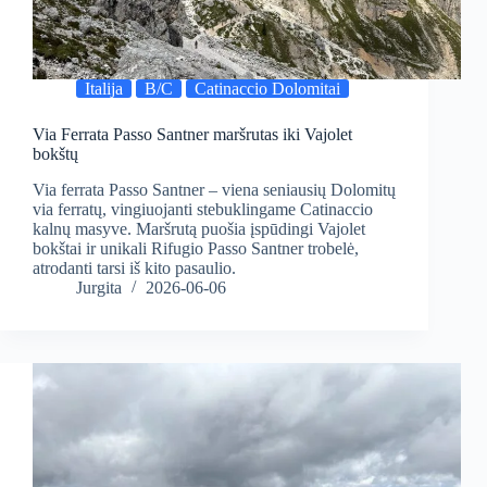
Italija
B/C
Catinaccio Dolomitai
Via Ferrata Passo Santner maršrutas iki Vajolet
bokštų
Via ferrata Passo Santner – viena seniausių Dolomitų
via ferratų, vingiuojanti stebuklingame Catinaccio
kalnų masyve. Maršrutą puošia įspūdingi Vajolet
bokštai ir unikali Rifugio Passo Santner trobelė,
atrodanti tarsi iš kito pasaulio.
Jurgita
2026-06-06