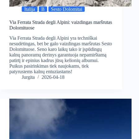
Italija
B
Sesto Dolomitai
Via Ferrata Strada degli Alpini: vaizdingas maršrutas
Dolomituose
Via Ferrata Strada degli Alpini yra techniškai
nesudėtingas, bet be galo vaizdingas maršrutas Sesto
Dolomituose. Seno karo laikų tako ir įspūdingų
kalnų panoramų derinys garantuoja nepamirštamą
patirtį ir epinius kadrus jūsų kelionių albumui.
Puikus pasirinkimas tiek naujokams, tiek
patyrusiems kalnų entuziastams!
Jurgita
2026-04-18