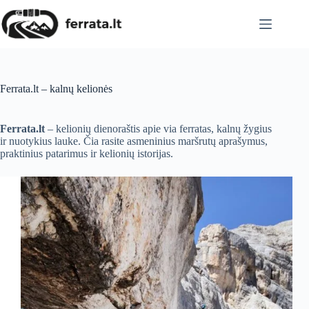
Skip
to
content
Ferrata.lt – kalnų kelionės
Ferrata.lt
– kelionių dienoraštis apie via ferratas, kalnų žygius
ir nuotykius lauke. Čia rasite asmeninius maršrutų aprašymus,
praktinius patarimus ir kelionių istorijas.