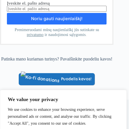
Įveskite el. pašto adresą
Prenimeruodami mūsų naujienlaiškį jūs sutinkate su
privatumo
ir naudojimosi sąlygomis.
Patinka mano kuriamas turinys? Pavaišinkite puodeliu kavos!
Puodelis kavos!
We value your privacy
Visa informacija, pateikiama Ferrata.lt, yra paremta asmenine
patirtimi ir yra skirta tik informaciniams bei pažintiniams
We use cookies to enhance your browsing experience, serve
tikslams. Kiekvienas lankytojas yra asmeniškai ir pilnai
personalised ads or content, and analyse our traffic. By clicking
atsakingas už savo planus, priimamus sprendimus ir saugumą
kalnuose.
"Accept All", you consent to our use of cookies.