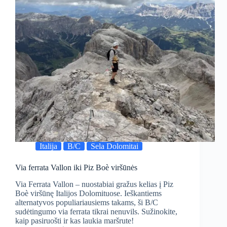
Italija
B/C
Sela Dolomitai
Via ferrata Vallon iki Piz Boè viršūnės
Via Ferrata Vallon – nuostabiai gražus kelias į Piz
Boè viršūnę Italijos Dolomituose. Ieškantiems
alternatyvos populiariausiems takams, ši B/C
sudėtingumo via ferrata tikrai nenuvils. Sužinokite,
kaip pasiruošti ir kas laukia maršrute!