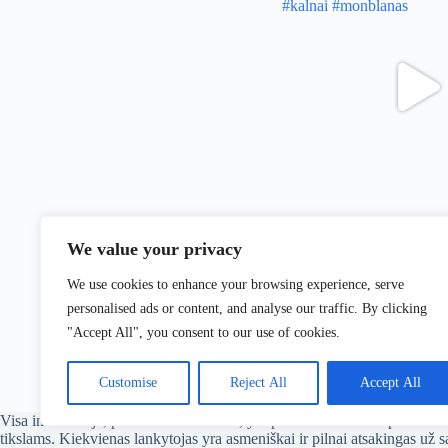
We value your privacy
We use cookies to enhance your browsing experience, serve
Rodyti daugiau
At
personalised ads or content, and analyse our traffic. By clicking
"Accept All", you consent to our use of cookies.
Customise
Reject All
Accept All
Visa informacija, pateikiama Ferrata.lt, yra paremta asmenine patirtimi i
tikslams. Kiekvienas lankytojas yra asmeniškai ir pilnai atsakingas už