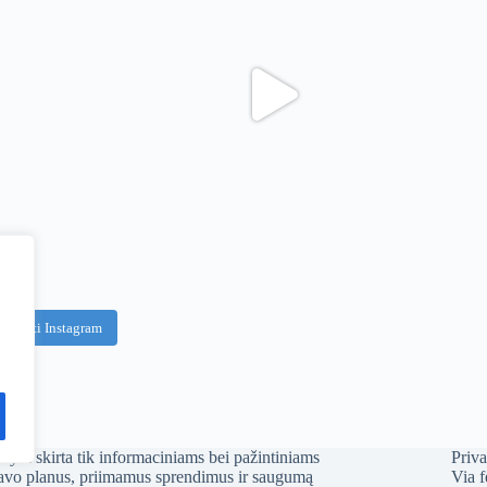
idaryti Instagram
r yra skirta tik informaciniams bei pažintiniams
Priva
 savo planus, priimamus sprendimus ir saugumą
Via f