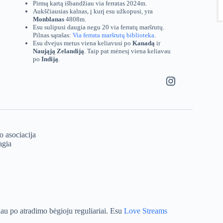
Pirmą kartą išbandžiau via ferratas 2024m.
Aukščiausias kalnas, į kurį esu užkopusi, yra
Monblanas
4808m.
Esu sulipusi daugia negu 20 via ferratų maršrutų.
Pilnas sąrašas:
Via ferrata maršrutų biblioteka
.
Esu dvejus metus viena keliavusi po
Kanadą
ir
Naująją Zelandiją
. Taip pat mėnesį viena keliavau
po
Indiją
.
Instagram
 asociacija
agia
čiau po atradimo bėgioju reguliariai. Esu
Love Streams