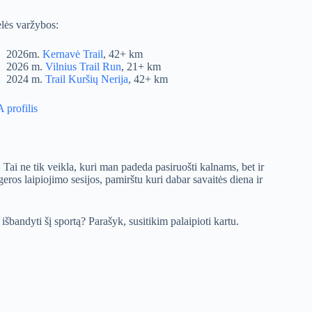
lės varžybos:
2026m.
Kernavė Trail
, 42+ km
2026 m.
Vilnius Trail Run
, 21+ km
2024 m.
Trail Kuršių Nerija
, 42+ km
 profilis
Tai ne tik veikla, kuri man padeda pasiruošti kalnams, bet ir
geros laipiojimo sesijos, pamirštu kuri dabar savaitės diena ir
 išbandyti šį sportą? Parašyk, susitikim palaipioti kartu.