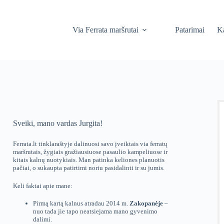
Via Ferrata maršrutai
Patarimai
Ka
Sveiki, mano vardas Jurgita!
Ferrata.lt tinklaraštyje dalinuosi savo įveiktais via ferratų
maršrutais, žygiais gražiausiuose pasaulio kampeliuose ir
kitais kalnų nuotykiais. Man patinka keliones planuotis
pačiai, o sukaupta patirtimi noriu pasidalinti ir su jumis.
Keli faktai apie mane:
Pirmą kartą kalnus atradau 2014 m.
Zakopanėje
–
nuo tada jie tapo neatsiejama mano gyvenimo
dalimi.