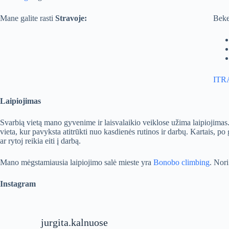
Mane galite rasti
Stravoje:
Beke
ITRA
Laipiojimas
Svarbią vietą mano gyvenime ir laisvalaikio veiklose užima laipiojimas. 
vieta, kur pavyksta atitrūkti nuo kasdienės rutinos ir darbų. Kartais, po 
ar rytoj reikia eiti į darbą.
Mano mėgstamiausia laipiojimo salė mieste yra
Bonobo climbing
. Nori
Instagram
jurgita.kalnuose