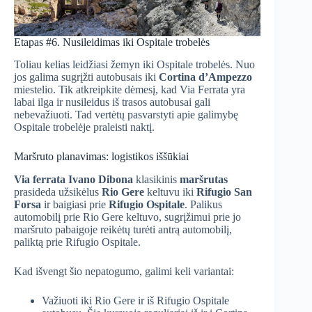
Etapas #6. Nusileidimas iki Ospitale trobelės
Toliau kelias leidžiasi žemyn iki Ospitale trobelės. Nuo
jos galima sugrįžti autobusais iki
Cortina d’Ampezzo
miestelio. Tik atkreipkite dėmesį, kad Via Ferrata yra
labai ilga ir nusileidus iš trasos autobusai gali
nebevažiuoti. Tad vertėtų pasvarstyti apie galimybę
Ospitale trobelėje praleisti naktį.
Maršruto planavimas: logistikos iššūkiai
Via ferrata Ivano Dibona
klasikinis
maršrutas
prasideda užsikėlus
Rio Gere
keltuvu iki
Rifugio San
Forsa
ir baigiasi prie
Rifugio Ospitale
. Palikus
automobilį prie Rio Gere keltuvo, sugrįžimui prie jo
maršruto pabaigoje reikėtų turėti antrą automobilį,
paliktą prie Rifugio Ospitale.
Kad išvengt šio nepatogumo, galimi keli variantai:
Važiuoti iki Rio Gere ir iš Rifugio Ospitale