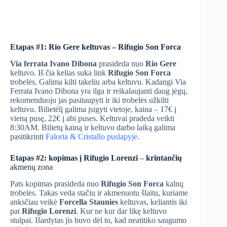
Etapas #1: Rio Gere keltuvas – Rifugio Son Forca
Via ferrata Ivano Dibona
prasideda nuo
Rio Gere
keltuvo. Iš čia kelias suka link
Rifugio Son Forca
trobelės. Galima kilti takeliu arba keltuvu. Kadangi Via
Ferrata Ivano Dibona yra ilga ir reikalaujanti daug jėgų,
rekomenduoju jas pasitaupyti ir iki trobelės užkilti
keltuvu. Bilietėlį galima įsigyti vietoje, kaina – 17€ į
vieną pusę, 22€ į abi puses. Keltuvai pradeda veikti
8:30AM. Bilietų kainą ir keltuvo darbo laiką galima
pasitikrinti
Faloria & Cristallo puslapyje
.
Etapas #2: kopimas į Rifugio Lorenzi
–
krintančių
akmenų zona
Pats kopimas prasideda nuo
Rifugio Son Forca
kalnų
trobelės. Takas veda stačiu ir akmenuotu šlaitu, kuriame
anksčiau veikė
Forcella Staunies
keltuvas, keliantis iki
pat
Rifugio Lorenzi
. Kur ne kur dar likę keltuvo
stulpai. Išardytas jis buvo dėl to, kad neatitiko saugumo