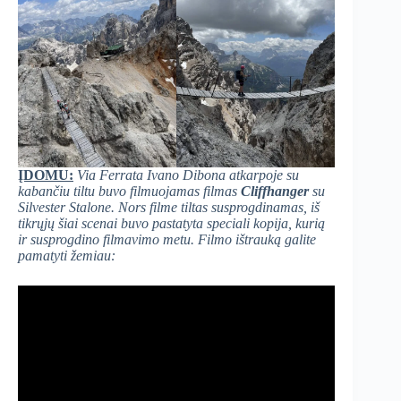
ĮDOMU:
Via Ferrata Ivano Dibona atkarpoje su
kabančiu tiltu buvo filmuojamas filmas
Cliffhanger
su
Silvester Stalone. Nors filme tiltas susprogdinamas, iš
tikrųjų šiai scenai buvo pastatyta speciali kopija, kurią
ir susprogdino filmavimo metu. Filmo ištrauką galite
pamatyti žemiau: