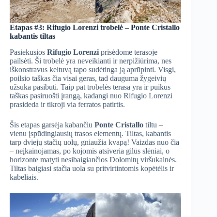
Etapas #3: Rifugio Lorenzi trobelė – Ponte Cristallo
kabantis tiltas
Pasiekusios
Rifugio Lorenzi
prisėdome terasoje
pailsėti. Ši trobelė yra neveikianti ir nerpižiūrima, nes
iškonstravus keltuvą tapo sudėtinga ją aprūpinti. Visgi,
poilsio taškas čia visai geras, tad dauguma žygeivių
užsuka pasibūti. Taip pat trobelės terasa yra ir puikus
taškas pasiruošti įrangą, kadangi nuo Rifugio Lorenzi
prasideda ir tikroji via ferratos patirtis.
Šis etapas garsėja kabančiu
Ponte Cristallo
tiltu –
vienu įspūdingiausių trasos elementų. Tiltas, kabantis
tarp dviejų stačių uolų, gniaužia kvapą! Vaizdas nuo čia
– neįkainojamas, po kojomis atsiveria gilūs slėniai, o
horizonte matyti nesibaigiančios Dolomitų viršukalnės.
Tiltas baigiasi stačia uola su pritvirtintomis kopėtėlis ir
kabeliais.