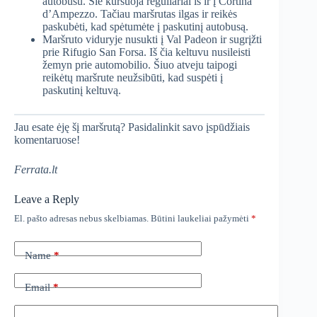
autobusu. Šie kursuoja reguliariai iš ir į Cortina
d’Ampezzo. Tačiau maršrutas ilgas ir reikės
paskubėti, kad spėtumėte į paskutinį autobusą.
Maršruto viduryje nusukti į Val Padeon ir sugrįžti
prie Rifugio San Forsa. Iš čia keltuvu nusileisti
žemyn prie automobilio. Šiuo atveju taipogi
reikėtų maršrute neužsibūti, kad suspėti į
paskutinį keltuvą.
Jau esate ėję šį maršrutą? Pasidalinkit savo įspūdžiais
komentaruose!
Ferrata.lt
Leave a Reply
El. pašto adresas nebus skelbiamas.
Būtini laukeliai pažymėti
*
Name
*
Email
*