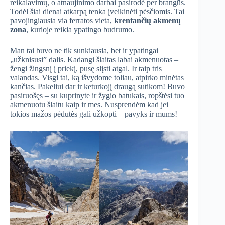
reikalavimų, o atnaujinimo darbai pasirodė per brangūs.
Todėl šiai dienai atkarpą tenka įveikinėti pėsčiomis. Tai
pavojingiausia via ferratos vieta,
krentančių akmenų
zona
, kurioje reikia ypatingo budrumo.
Man tai buvo ne tik sunkiausia, bet ir ypatingai
„užknisusi” dalis. Kadangi šlaitas labai akmenuotas –
žengi žingsnį į priekį, pusę slįsti atgal. Ir taip tris
valandas. Visgi tai, ką išvydome toliau, atpirko minėtas
kančias. Pakeliui dar ir keturkojį draugą sutikom! Buvo
pasiruošęs – su kuprinyte ir žygio batukais, ropštėsi tuo
akmenuotu šlaitu kaip ir mes. Nusprendėm kad jei
tokios mažos pėdutės gali užkopti – pavyks ir mums!