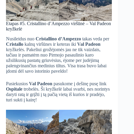
Etapas #5. Cristallino d’Ampezzo viršūnė – Val Padeon
kryžkelė
Nusileidus nuo
Cristallino d’Ampezzo
takas veda per
Cristallo
kalnų viršūnes ir keteras iki
Val Padeon
kryžkelės. Pakeliui grožėjomės jau ne tik vaizdais,
tačiau ir pamatėm nuo Pirmojo pasaulinio karo
užsilikusių pastatų griuvėsius, ėjome per judėjimą
palengvinančius medinius tiltus. Visa trasa buvo labai
įdomi dėl savo istorinio paveldo!
Pasiekusios
Val Padeon
pasukome į dešinę pusę link
Ospitale
trobelės. Ši kryžkelė labai svarbi, nes norintys
daryti ratą ir grįžti į tą pačią vietą iš kurios ir pradėjo,
turi sukti į kairę!