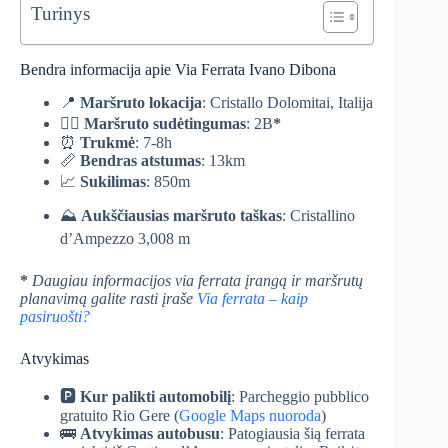
Turinys
Bendra informacija apie Via Ferrata Ivano Dibona
📍
Maršruto lokacija
: Cristallo Dolomitai, Italija
🧗‍♀️
Maršruto sudėtingumas
: 2B
*
⏰
Trukmė
: 7-8h
📏
Bendras atstumas
: 13km
📈
Sukilimas
: 850m
⛰️
Aukščiausias maršruto taškas
: Cristallino
d’Ampezzo 3,008 m
*
Daugiau informacijos via ferrata įrangą ir maršrutų
planavimą galite rasti įraše
Via ferrata – kaip
pasiruošti?
Atvykimas
🅿️
Kur palikti automobilį
: Parcheggio pubblico
gratuito Rio Gere (
Google Maps nuoroda
)
🚌
Atvykimas autobusu
: Patogiausia šią ferrata