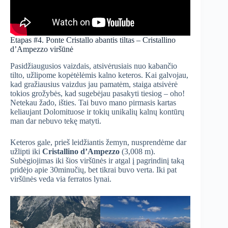
Etapas #4. Ponte Cristallo abantis tiltas – Cristallino
d’Ampezzo viršūnė
Pasidžiaugusios vaizdais, atsivėrusiais nuo kabančio
tilto, užlipome kopėtėlėmis kalno keteros. Kai galvojau,
kad gražiausius vaizdus jau pamatėm, staiga atsivėrė
tokios grožybės, kad sugebėjau pasakyti tiesiog – oho!
Netekau žado, išties. Tai buvo mano pirmasis kartas
keliaujant Dolomituose ir tokių unikalių kalnų kontūrų
man dar nebuvo tekę matyti.
Keteros gale, prieš leidžiantis žemyn, nusprendėme dar
užlipti iki
Cristallino d’Ampezzo
(3,008 m).
Subėgiojimas iki šios viršūnės ir atgal į pagrindinį taką
pridėjo apie 30minučių, bet tikrai buvo verta. Iki pat
viršūnės veda via ferratos lynai.