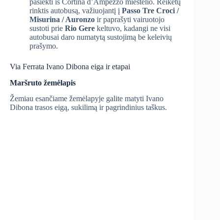
pasiekti iš Cortina d’Ampezzo miestelio. Reikėtų
rinktis autobusą, važiuojantį į
Passo Tre Croci /
Misurina / Auronzo
ir paprašyti vairuotojo
sustoti prie
Rio Gere
keltuvo, kadangi ne visi
autobusai daro numatytą sustojimą be keleivių
prašymo.
Via Ferrata Ivano Dibona eiga ir etapai
Maršruto žemėlapis
Žemiau esančiame žemėlapyje galite matyti Ivano
Dibona trasos eigą, sukilimą ir pagrindinius taškus.