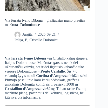
Via ferrata Ivano Dibona – gražiausias mano praeitas
maršrutas Dolomituose
Jurgita
2025-09-21
Italija
,
B
,
Cristallo Dolomitai
Via ferrata Ivano Dibona
yra Cristallo kalnų grupėje,
Italijos Dolomituose. Maršrutas garsus ne tik dėl
užburiančių vaizdų, bet ir dėl ilgiausio kabančio tilto
visuose Dolomituose –
Ponte Cristallo
. Šis 7-8
valandų žygis netoli
Cortina d’Ampezzo
leidžia sekti
Pirmojo pasaulinio karo karių pėdsakais, grožėtis
unikaliais Dolomitų kontūrais ir pasiekti 3008 m
Cristallino d’Ampezzo viršūnę
. Toliau rasite išsamų
maršruto planą, patarimus dėl keltuvų, logistikos, bei
kitą svarbią informaciją.