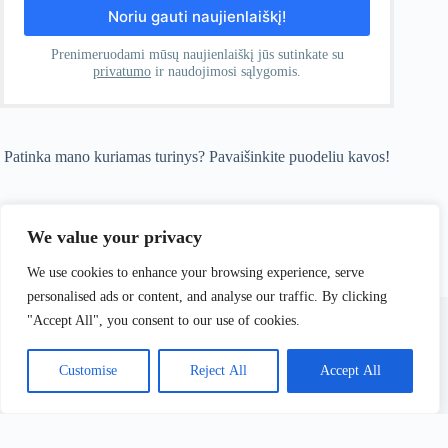
Prenimeruodami mūsų naujienlaiškį jūs sutinkate su
privatumo
ir naudojimosi sąlygomis.
Patinka mano kuriamas turinys? Pavaišinkite puodeliu kavos!
Puodelis kavos!
We value your privacy
We use cookies to enhance your browsing experience, serve
personalised ads or content, and analyse our traffic. By clicking
Visa informacija, pateikiama Ferrata.lt, yra paremta asmenine
"Accept All", you consent to our use of cookies.
patirtimi ir yra skirta tik informaciniams bei pažintiniams
tikslams. Kiekvienas lankytojas yra asmeniškai ir pilnai
atsakingas už savo planus, priimamus sprendimus ir saugumą
Customise
Reject All
Accept All
kalnuose.
Privatumo politika
Kontaktai