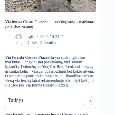
Via ferrata Cesare Piazzetta – sudėtingiausias maršrutas
į Piz Boe viršūnę
Jurgita
2025-10-21
Italija
,
D
,
Sela Dolomitai
Via ferrata Cesare Piazzetta
yra sudėtingiausias
maršrutas į lengviausiai pasiekiamą, virš 3000m
kylančią, Dolomitų viršūnę
Piz Boe
. Renkantis lengvą
ar sunkų kelią – vaizdai bus įspūdingi bet kokiu atveju.
O turintiems patirties kalnuose ir jau išbandžiusiems ne
vieną via ferratą labai rekomenduoju išbandyti kelią iki
Piz Boe per Via ferrata Cesare Piazzeta.
Turinys
Bendra informacija apie via ferrata Cesare Piazzetta