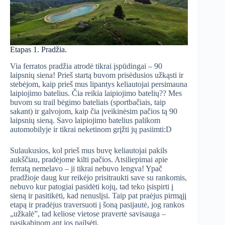
Etapas 1. Pradžia.
Via ferratos pradžia atrodė tikrai įspūdingai – 90
laipsnių siena! Prieš startą buvom prisėdusios užkąsti ir
stebėjom, kaip prieš mus lipantys keliautojai persimauna
laipiojimo batelius. Čia reikia laipiojimo batelių?? Mes
buvom su trail bėgimo bateliais (sportbačiais, taip
sakant) ir galvojom, kaip čia įveikinėsim pačios tą 90
laipsnių sieną. Savo laipiojimo batelius palikom
automobilyje ir tikrai neketinom grįžti jų pasiimti:D
Sulaukusios, kol prieš mus buvę keliautojai pakils
aukščiau, pradėjome kilti pačios. Atsiliepimai apie
ferratą nemelavo – ji tikrai nebuvo lengva! Ypač
pradžioje daug kur reikėjo prisitraukti save su rankomis,
nebuvo kur patogiai pasidėti kojų, tad teko įsispirti į
sieną ir pasitikėti, kad nenuslįsi. Taip pat praėjus pirmąjį
etapą ir pradėjus traversuoti į šoną pasijautė, jog rankos
„užkalė”, tad keliose vietose pravertė savisauga –
pasikabinom ant jos pailsėti.