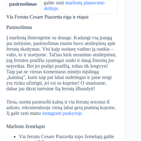
galite rasti
maršrutų planavimo
pasiruošimas
skiltyje
.
Via Ferrata Cesare Piazzetta eiga ir etapai
Pasiruošimas
Į maršrutą išsirengėme su drauge. Kadangi vsą įrangą
jau turėjome, pasiruošimas mums buvo atsiliepimų apie
ferratą skaitymas. Visi kaip susitarę vadino ją sunkia –
valio, to ir norėjome. Tačiau kiek neramino atsiliepimai,
jog ferratos pradžia ypatingai sunki ir daug žmonių jos
neįveikia. Bet jei pralipi pradžią, toliau tik lengvyn!
Taip pat ne vienas komentaras minėjo mįslingą
„kaminą”, kuris taip pat labai sudėtingas ir jame netgi
yra rizika užstrigti, jei esi su kuprine! O smalsume,
dabar jau tikrai turėsime šią ferratą išbandyti!
Tiesa, norint pasiruošti kalnų ir via ferratų sezonui iš
anksto, rekomenduoju vieną labai gerą pratimą kojoms.
Jį galit rasti mano
instagram paskyroje.
Maršruto žemėlapis
Via ferrata Cesare Piazzetta topo žemėlapį galite