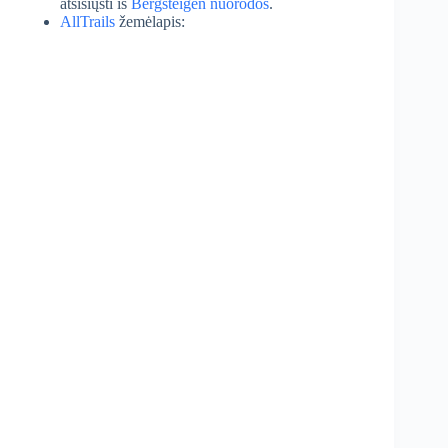
atsisiųsti iš
Bergsteigen nuorodos
.
AllTrails
žemėlapis: