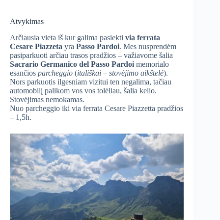
Atvykimas
Arčiausia vieta iš kur galima pasiekti
via ferrata
Cesare Piazzeta
yra
Passo Pardoi
. Mes nusprendėm
pasiparkuoti arčiau trasos pradžios – važiavome šalia
Sacrario Germanico del Passo Pardoi
memorialo
esančios
parcheggio
(
itališkai
–
stovėjimo aikštelė
).
Nors parkuotis ilgesniam vizitui ten negalima, tačiau
automobilį palikom vos vos tolėliau, šalia kelio.
Stovėjimas nemokamas.
Nuo parcheggio iki via ferrata Cesare Piazzetta pradžios
– 1,5h.