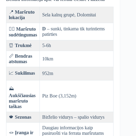
📍
Maršruto
Sela kalnų grupė, Dolomitai
lokacija
D
– sunki, tinkama tik turintiems
🧗‍♀️
Maršruto
patirties
sudėtingumas
⏰
Trukmė
5-6h
📏
Bendras
10km
atstumas
📈
Sukilimas
952m
⛰️
Aukščiausias
Piz Boe (3,152m)
maršruto
taškas
🍁
Sezonas
Birželio vidurys – spalio vidurys
Daugiau informacijos kaip
🪢
Įranga ir
pasiruošti via ferrata maršrutams