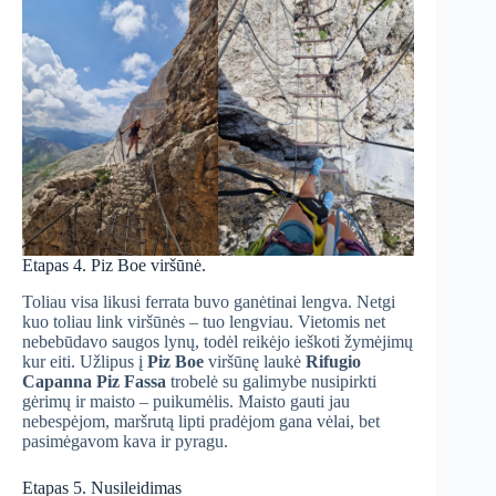
Etapas 4. Piz Boe viršūnė.
Toliau visa likusi ferrata buvo ganėtinai lengva. Netgi
kuo toliau link viršūnės – tuo lengviau. Vietomis net
nebebūdavo saugos lynų, todėl reikėjo ieškoti žymėjimų
kur eiti. Užlipus į
Piz Boe
viršūnę laukė
Rifugio
Capanna Piz Fassa
trobelė su galimybe nusipirkti
gėrimų ir maisto – puikumėlis. Maisto gauti jau
nebespėjom, maršrutą lipti pradėjom gana vėlai, bet
pasimėgavom kava ir pyragu.
Etapas 5. Nusileidimas