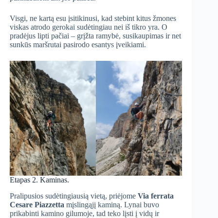
Visgi, ne kartą esu įsitikinusi, kad stebint kitus žmones
viskas atrodo gerokai sudėtingiau nei iš tikro yra. O
pradėjus lipti pačiai – grįžta ramybė, susikaupimas ir net
sunkūs maršrutai pasirodo esantys įveikiami.
Etapas 2. Kaminas.
Pralipusios sudėtingiausią vietą, priėjome
Via ferrata
Cesare Piazzetta
mįslingąjį kaminą. Lynai buvo
prikabinti kamino gilumoje, tad teko lįsti į vidų ir