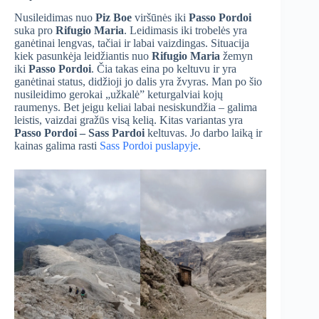
Nusileidimas nuo
Piz Boe
viršūnės iki
Passo Pordoi
suka pro
Rifugio Maria
. Leidimasis iki trobelės yra
ganėtinai lengvas, tačiai ir labai vaizdingas. Situacija
kiek pasunkėja leidžiantis nuo
Rifugio Maria
žemyn
iki
Passo Pordoi
. Čia takas eina po keltuvu ir yra
ganėtinai status, didžioji jo dalis yra žvyras. Man po šio
nusileidimo gerokai „užkalė” keturgalviai kojų
raumenys. Bet jeigu keliai labai nesiskundžia – galima
leistis, vaizdai gražūs visą kelią. Kitas variantas yra
Passo Pordoi – Sass Pardoi
keltuvas. Jo darbo laiką ir
kainas galima rasti
Sass Pordoi puslapyje
.