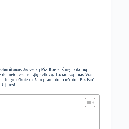
Dolomituose
. Jis veda į
Piz Boè
viršūnę, laikomą
 dėl netoliese įrengtų keltuvų. Tačiau kopimas
Via
ias. Jeigu ieškote mažiau praminto maršruto į Piz Boè
tik jums!