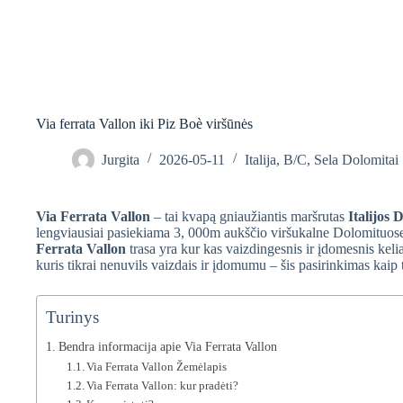
Via ferrata Vallon iki Piz Boè viršūnės
Jurgita
2026-05-11
Italija
,
B/C
,
Sela Dolomitai
Via Ferrata Vallon
– tai kvapą gniaužiantis maršrutas
Italijos 
lengviausiai pasiekiama 3, 000m aukščio viršukalne Dolomituose
Ferrata Vallon
trasa yra kur kas vaizdingesnis ir įdomesnis kel
kuris tikrai nenuvils vaizdais ir įdomumu – šis pasirinkimas kaip 
Turinys
Bendra informacija apie Via Ferrata Vallon
Via Ferrata Vallon Žemėlapis
Via Ferrata Vallon: kur pradėti?