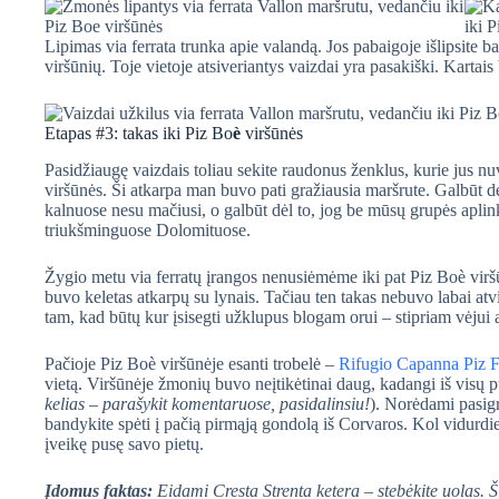
Lipimas via ferrata trunka apie valandą. Jos pabaigoje išlipsite b
viršūnių. Toje vietoje atsiveriantys vaizdai yra pasakiški. Kartai
Etapas #3: takas iki Piz Bo
è
viršūnės
Pasidžiaugę vaizdais toliau sekite raudonus ženklus, kurie jus nu
viršūnės. Ši atkarpa man buvo pati gražiausia maršrute. Galbūt dė
kalnuose nesu mačiusi, o galbūt dėl to, jog be mūsų grupės apli
triukšminguose Dolomituose.
Žygio metu via ferratų įrangos nenusiėmėme iki pat Piz Boè viršū
buvo keletas atkarpų su lynais. Tačiau ten takas nebuvo labai atvi
tam, kad būtų kur įsisegti užklupus blogam orui – stipriam vėjui ar
Pačioje Piz Boè viršūnėje esanti trobelė –
Rifugio Capanna Piz F
vietą. Viršūnėje žmonių buvo neįtikėtinai daug, kadangi iš visų pu
kelias – parašykit komentaruose, pasidalinsiu!
). Norėdami pasig
bandykite spėti į pačią pirmąją gondolą iš Corvaros. Kol vidurdien
įveikę pusę savo pietų.
Įdomus faktas:
Eidami Cresta Strenta ketera – stebėkite uolas. Ši