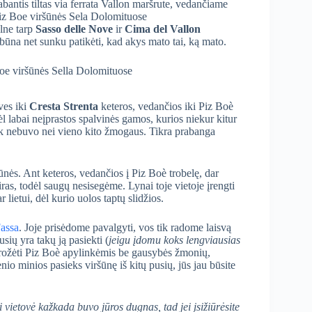
alne tarp
Sasso delle Nove
ir
Cima del Vallon
s būna net sunku patikėti, kad akys mato tai, ką mato.
ves iki
Cresta Strenta
keteros, vedančios iki Piz Boè
l labai neįprastos spalvinės gamos, kurios niekur kitur
nk nebuvo nei vieno kito žmogaus. Tikra prabanga
nės. Ant keteros, vedančios į Piz Boè trobelę, dar
ras, todėl saugų nesisegėme. Lynai toje vietoje įrengti
 lietui, dėl kurio uolos taptų slidžios.
assa
. Joje prisėdome pavalgyti, vos tik radome laisvą
sių yra takų ją pasiekti (
jeigu įdomu koks lengviausias
rožėti Piz Boè apylinkėmis be gausybės žmonių,
io minios pasieks viršūnę iš kitų pusių, jūs jau būsite
 vietovė kažkada buvo jūros dugnas, tad jei įsižiūrėsite