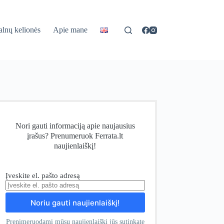
lnų kelionės
Apie mane
Nori gauti informaciją apie naujausius
įrašus? Prenumeruok Ferrata.lt
naujienlaiškį!
Įveskite el. pašto adresą
Prenimeruodami mūsų naujienlaiškį jūs sutinkate