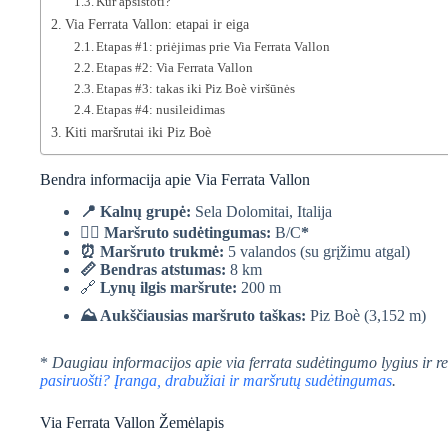
Kur apsistoti?
Via Ferrata Vallon: etapai ir eiga
Etapas #1: priėjimas prie Via Ferrata Vallon
Etapas #2: Via Ferrata Vallon
Etapas #3: takas iki Piz Boè viršūnės
Etapas #4: nusileidimas
Kiti maršrutai iki Piz Boè
Bendra informacija apie Via Ferrata Vallon
📍 Kalnų grupė:
Sela Dolomitai, Italija
🧗‍♀️
Maršruto sudėtingumas:
B/C
*
⏰
Maršruto trukmė:
5 valandos (su grįžimu atgal)
📏
Bendras atstumas:
8 km
🔗
Lynų ilgis maršrute:
200 m
⛰️ Aukščiausias maršruto taškas:
Piz Boè (3,152 m)
*
Daugiau informacijos apie via ferrata sudėtingumo lygius ir r
pasiruošti? Įranga, drabužiai ir maršrutų sudėtingumas
.
Via Ferrata Vallon Žemėlapis