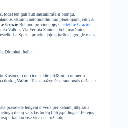
s, todėl ten gali būti sausakimša ir brangu.
 valandos atstumu automobiliu nuo planuojamų eiti via
Le Grazie
Belluno provincijoje,
Chalet Le Grazie
.
rata Vallon, Via Ferrata Santner, bei į maršrutus
steliu La Spezia provincijoje – įrašius į google maps,
gio Kostner, o nuo ten sukite į 638-uoju numeriu
ba tiesiog
Valun
. Takas pažymėtas raudonais dažais ir
a prasideda lengvai ir veda per kabantį tiltą šalia
lietingų dienų vaizdas turėtų būti įspūdingas! Perėjus
 trosų ir kai kuriose vietose – už uolų.