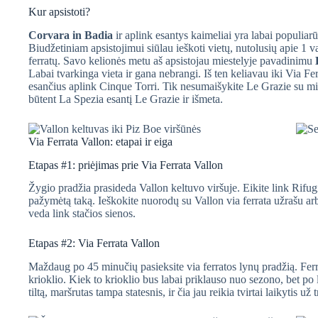
Kur apsistoti?
Corvara in Badia
ir aplink esantys kaimeliai yra labai populiarū
Biudžetiniam apsistojimui siūlau ieškoti vietų, nutolusių apie 1
ferratų. Savo kelionės metu aš apsistojau miestelyje pavadinimu
Labai tvarkinga vieta ir gana nebrangi. Iš ten keliavau iki Via Fer
esančius aplink Cinque Torri. Tik nesumaišykite Le Grazie su mie
būtent La Spezia esantį Le Grazie ir išmeta.
Via Ferrata Vallon: etapai ir eiga
Etapas #1: priėjimas prie Via Ferrata Vallon
Žygio pradžia prasideda Vallon keltuvo viršuje. Eikite link Rifu
pažymėtą taką. Ieškokite nuorodų su Vallon via ferrata užrašu ar
veda link stačios sienos.
Etapas #2: Via Ferrata Vallon
Maždaug po 45 minučių pasieksite via ferratos lynų pradžią. Ferrat
krioklio. Kiek to krioklio bus labai priklauso nuo sezono, bet po 
tiltą, maršrutas tampa statesnis, ir čia jau reikia tvirtai laikytis už