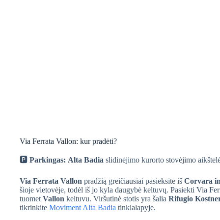
Via Ferrata Vallon: kur pradėti?
🅿️
Parkingas:
Alta Badia
slidinėjimo kurorto stovėjimo aikštelė
Via Ferrata Vallon
pradžią greičiausiai pasieksite iš
Corvara i
šioje vietovėje, todėl iš jo kyla daugybė keltuvų. Pasiekti Via Ferr
tuomet
Vallon
keltuvu. Viršutinė stotis yra šalia
Rifugio Kostne
tikrinkite
Moviment Alta Badia
tinklalapyje.