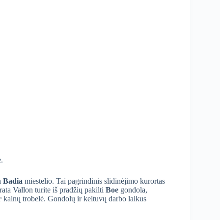
.
n Badia
miestelio. Tai pagrindinis slidinėjimo kurortas
ata Vallon turite iš pradžių pakilti
Boe
gondola,
r
kalnų trobelė. Gondolų ir keltuvų darbo laikus