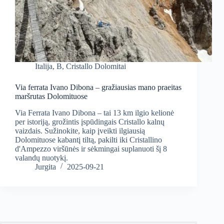
Italija
,
B
,
Cristallo Dolomitai
Via ferrata Ivano Dibona – gražiausias mano praeitas
maršrutas Dolomituose
Via Ferrata Ivano Dibona – tai 13 km ilgio kelionė
per istoriją, grožintis įspūdingais Cristallo kalnų
vaizdais. Sužinokite, kaip įveikti ilgiausią
Dolomituose kabantį tiltą, pakilti iki Cristallino
d'Ampezzo viršūnės ir sėkmingai suplanuoti šį 8
valandų nuotykį.
Jurgita
2025-09-21