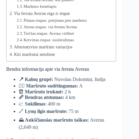
Maršruto žemėlapis
Via ferrata Averau eiga ir etapai
Pirmas etapas: priėjimas prie maršruto
Antras etapas: via ferrata Averau
Trečias etapas: Averau viršūnė
Ketvirtas etapas: nusileidimas
Alternatyvios maršruto variacijos
Kiti maršrutai netoliese
Bendra informacija apie via ferrata Averau
📍 Kalnų grupė:
Nuvolau Dolomitai, Italija
🧗‍♀️
Maršruto sudėtingumas:
A
⏰
Maršruto trukmė:
2 h
📏
Bendras atstumas:
4 km
📈
Sukilimas
: 400 m
🔗
Lynų ilgis maršrute:
75 m
⛰️ Aukščiausias maršruto taškas:
Averau
(2,649 m)