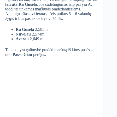
ferrata Ra Gusela
. Jos sudėtingumas taip pat yra A,
todėl tai tinkamas maršrutas pradedantiesiems.
Apjungus šias dvi feratas, išeis puikus 5 – 6 valandų
žygis ir bus pasiektos trys viršūnės:
Ra Gusela
2,595m
Nuvolau
2,574m
Averau
2,649 m
Taip pat yra galimybė pradėti maršutą iš kitos pusės –
nuo
Passo Giau
perėjos.