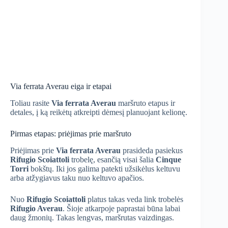
Via ferrata Averau eiga ir etapai
Toliau rasite
Via ferrata Averau
maršruto etapus ir
detales, į ką reikėtų atkreipti dėmesį planuojant kelionę.
Pirmas etapas: priėjimas prie maršruto
Priėjimas prie
Via ferrata Averau
prasideda pasiekus
Rifugio Scoiattoli
trobelę, esančią visai šalia
Cinque
Torri
bokštų. Iki jos galima patekti užsikėlus keltuvu
arba atžygiavus taku nuo keltuvo apačios.
Nuo
Rifugio Scoiattoli
platus takas veda link trobelės
Rifugio Averau
. Šioje atkarpoje paprastai būna labai
daug žmonių. Takas lengvas, maršrutas vaizdingas.