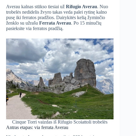
Averau kalnas stūkso tiesiai už
Rifugio Averau
. Nuo
trobelės nedidelis žvyro takas veda palei rytinę kalno
pusę iki ferratos pradžios. Dairykitės kelią žyminčio
ženklo su užrašu
Ferrata Averau
. Po 15 minučių
pasieksite via ferratos pradžią.
Cinque Torri vaizdas iš Rifugio Scoiattoli trobelės
Antras etapas: via ferrata Averau