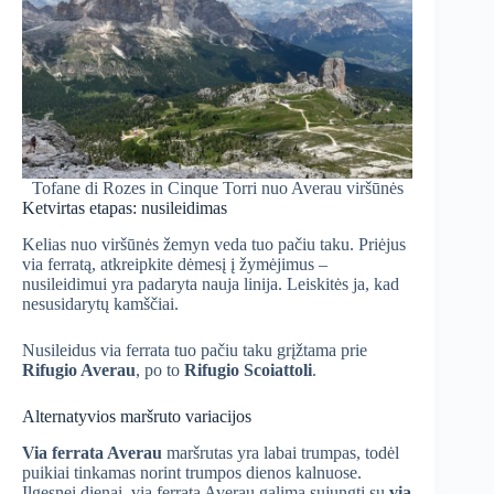
Tofane di Rozes in Cinque Torri nuo Averau viršūnės
Ketvirtas etapas: nusileidimas
Kelias nuo viršūnės žemyn veda tuo pačiu taku. Priėjus
via ferratą, atkreipkite dėmesį į žymėjimus –
nusileidimui yra padaryta nauja linija. Leiskitės ja, kad
nesusidarytų kamščiai.
Nusileidus via ferrata tuo pačiu taku grįžtama prie
Rifugio Averau
, po to
Rifugio Scoiattoli
.
Alternatyvios maršruto variacijos
Via ferrata Averau
maršrutas yra labai trumpas, todėl
puikiai tinkamas norint trumpos dienos kalnuose.
Ilgesnei dienai, via ferratą Averau galima sujungti su
via