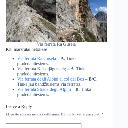
Via ferrata Ra Gusela
Kiti maršrutai netoliese
Via ferrata Ra Gusela
–
A
. Tinka
pradedantiesiems.
Via ferrata Kaiserjägersteig –
A
. Tinka
pradedantiesiems.
Via ferrata degli Alpini al col dei Bos
–
B/C
.
Tinka jau bandžiusiems via ferratas.
Via ferrata Strada degli Alpini
–
B
. Tinka
pradedantiesiems.
Leave a Reply
El. pašto adresas nebus skelbiamas.
Būtini laukeliai pažymėti
*