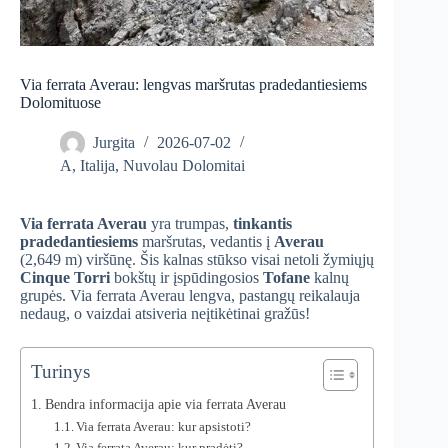
Via ferrata Averau: lengvas maršrutas pradedantiesiems
Dolomituose
Jurgita
2026-07-02
A
,
Italija
,
Nuvolau Dolomitai
Via ferrata Averau
yra trumpas,
tinkantis
pradedantiesiems
maršrutas, vedantis į
Averau
(2,649 m) viršūnę. Šis kalnas stūkso visai netoli žymiųjų
Cinque Torri
bokštų ir įspūdingosios
Tofane
kalnų
grupės. Via ferrata Averau lengva, pastangų reikalauja
nedaug, o vaizdai atsiveria neįtikėtinai gražūs!
Turinys
Bendra informacija apie via ferrata Averau
Via ferrata Averau: kur apsistoti?
Via ferrata Averau: kur pradėti?