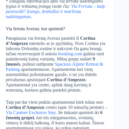
*
Daugiau informacijos apie via ferrata sudėtingumo
lygius ir reikiamą įrangą rasite čia:
Via Ferrata – kaip
pasiruošti? Įranga, drabužiai ir maršrutų
sudėtingumas
.
Via ferrata Averau: kur apsistoti?
Patogiausia via ferratą Averau pasiekti iš
Cortina
d’Ampezzo
miestelio ar jo apylinkių. Nors Cortina yra
laikoma Dolomitų sostine ir nakvynė čia gana brangi,
tačiau rezervuojant iš anksto
booking.com
galima rasti
palankesnių kainų variantų. Mūsų grupę sudarė
9
žmonės
, puikiai sutilpome
Spacious Alpine Retreat &
Parking
apartamentuose. Apartamentai turi vietą
automobiliui požeminiame garaže, o tai yra didelis
privalumas apsistojant
Cortina d’Ampezzo
.
Apartamentai yra centre, aplink daug kavinių ir
restoranų, kuriuos galima pasiekti pėstute.
Taip pat dar vieni puikūs apartamentai kiek toliau nuo
Cortina d’Ampezzo
centro (apie 10 minučių pėstute) –
Via Cantore Exclusive Stay
. Jie tinkami apsistoti iki
6
žmonių grupei
, turi tris miegamuosius, svetainę,
virtuvę ir didelį balkoną, iš kurio matosi kalnai. Šiuose
apartamentuose yra viskas, ko reikia patogiam