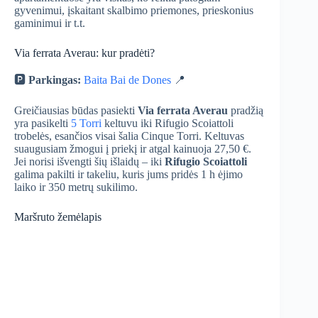
gyvenimui, įskaitant skalbimo priemones, prieskonius
gaminimui ir t.t.
Via ferrata Averau: kur pradėti?
🅿️
Parkingas:
Baita Bai de Dones
📍
Greičiausias būdas pasiekti
Via ferrata Averau
pradžią
yra pasikelti
5 Torri
keltuvu iki Rifugio Scoiattoli
trobelės, esančios visai šalia Cinque Torri. Keltuvas
suaugusiam žmogui į priekį ir atgal kainuoja 27,50 €.
Jei norisi išvengti šių išlaidų – iki
Rifugio Scoiattoli
galima pakilti ir takeliu, kuris jums pridės 1 h ėjimo
laiko ir 350 metrų sukilimo.
Maršruto žemėlapis