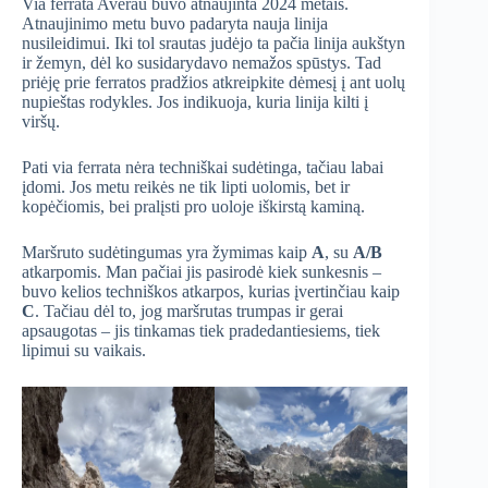
Via ferrata Averau buvo atnaujinta 2024 metais.
Atnaujinimo metu buvo padaryta nauja linija
nusileidimui. Iki tol srautas judėjo ta pačia linija aukštyn
ir žemyn, dėl ko susidarydavo nemažos spūstys. Tad
priėję prie ferratos pradžios atkreipkite dėmesį į ant uolų
nupieštas rodykles. Jos indikuoja, kuria linija kilti į
viršų.
Pati via ferrata nėra techniškai sudėtinga, tačiau labai
įdomi. Jos metu reikės ne tik lipti uolomis, bet ir
kopėčiomis, bei pralįsti pro uoloje iškirstą kaminą.
Maršruto sudėtingumas yra žymimas kaip
A
, su
A/B
atkarpomis. Man pačiai jis pasirodė kiek sunkesnis –
buvo kelios techniškos atkarpos, kurias įvertinčiau kaip
C
. Tačiau dėl to, jog maršrutas trumpas ir gerai
apsaugotas – jis tinkamas tiek pradedantiesiems, tiek
lipimui su vaikais.