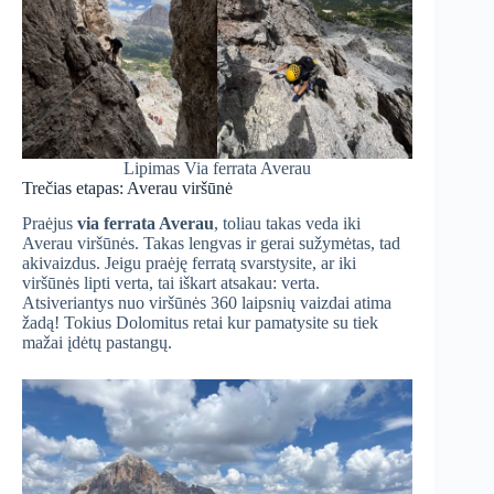
Lipimas Via ferrata Averau
Trečias etapas: Averau viršūnė
Praėjus
via ferrata Averau
, toliau takas veda iki
Averau viršūnės. Takas lengvas ir gerai sužymėtas, tad
akivaizdus. Jeigu praėję ferratą svarstysite, ar iki
viršūnės lipti verta, tai iškart atsakau: verta.
Atsiveriantys nuo viršūnės 360 laipsnių vaizdai atima
žadą! Tokius Dolomitus retai kur pamatysite su tiek
mažai įdėtų pastangų.