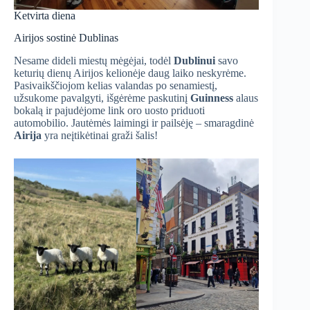
Ketvirta diena
Airijos sostinė Dublinas
Nesame dideli miestų mėgėjai, todėl
Dublinui
savo
keturių dienų Airijos kelionėje daug laiko neskyrėme.
Pasivaikščiojom kelias valandas po senamiestį,
užsukome pavalgyti, išgėrėme paskutinį
Guinness
alaus
bokalą ir pajudėjome link oro uosto priduoti
automobilio. Jautėmės laimingi ir pailsėję – smaragdinė
Airija
yra neįtikėtinai graži šalis!