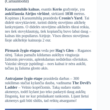
(Carrauntoohil)
Karauntuhilo
kalnas
, esantis
Kerio
grafystėje, yra
aukščiausia Airijos viršūnė
, siekianti
1038
metrus.
Kopimas į Karauntuhilą prasideda
Cronin’s Yard
. Tai
didelė stovyklavietė, turinti didelę stovėjimo aikštelę
lankytojams. O didelės stovėjimo aikštelės tikrai reikia,
nes tiek stovyklautojų, tiek kopiančių buvo labai daug –
kalnas itin populiarus Airijoje. Visos dienos stovėjimas
šioje aikštelėje kainuoja 2 eur.
Pirmasis žygio etapas
veda per
Hag’s Glen
– Raganos
slėnį. Takas pamažu kildamas aukštyn vingiuoja
žaliomis pievomis, aplenkdamas nedidelius ežeriukus.
Vaizdai slėnyje įspūdingi – nors kalnai ir nėra aukšti,
tačiau jų žaluma glosto akis.
Antrajame žygio etape
prasideda darbas – 300
sukilimas stačiai kylančia dauba, vadinama
The Devil’s
Ladder
– Velnio kopėčiomis. Taką sudaro statūs
akmenys, todėl kylant juo teko padaryti daug aukštų
žingsnių, kur ne kur prisilaikant rankomis. Lijant lietui
akmenys gali būti slidūs, tad reiktų atsargumo!