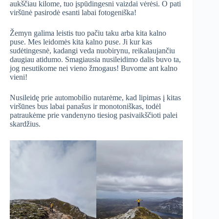
aukščiau kilome, tuo įspūdingesni vaizdai vėrėsi. O pati
viršūnė pasirodė esanti labai fotogeniška!
Žemyn galima leistis tuo pačiu taku arba kita kalno
puse. Mes leidomės kita kalno puse. Ji kur kas
sudėtingesnė, kadangi veda nuobirynu, reikalaujančiu
daugiau atidumo. Smagiausia nusileidimo dalis buvo ta,
jog nesutikome nei vieno žmogaus! Buvome ant kalno
vieni!
Nusileidę prie automobilio nutarėme, kad lipimas į kitas
viršūnes bus labai panašus ir monotoniškas, todėl
patraukėme prie vandenyno tiesiog pasivaikščioti palei
skardžius.