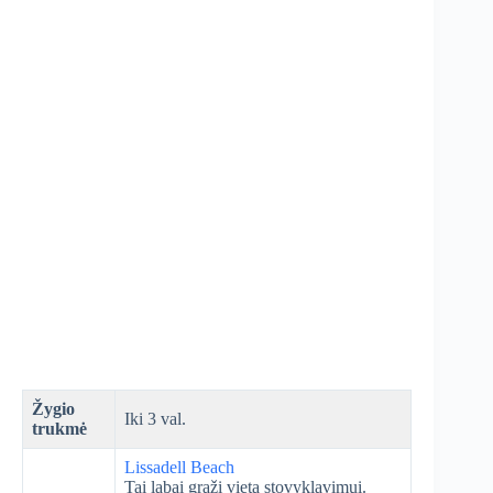
Žygio
Iki 3 val.
trukmė
Lissadell Beach
Tai labai graži vieta stovyklavimui.