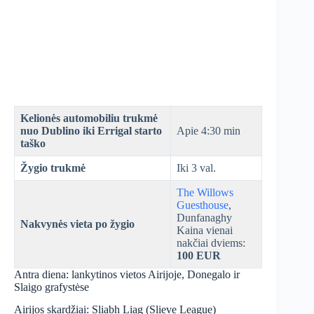
Kelionės automobiliu trukmė
nuo Dublino iki Errigal starto
Apie 4:30 min
taško
Žygio trukmė
Iki 3 val.
The Willows
Guesthouse
,
Dunfanaghy
Nakvynės vieta po žygio
Kaina vienai
nakčiai dviems:
100 EUR
Antra diena: lankytinos vietos Airijoje, Donegalo ir
Slaigo grafystėse
Airijos skardžiai: Sliabh Liag (Slieve League)