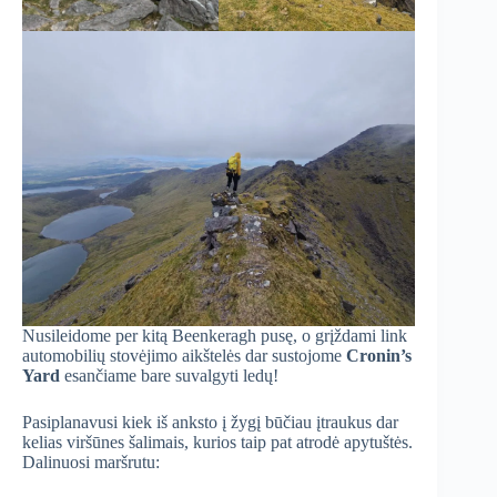
Nusileidome per kitą Beenkeragh pusę, o grįždami link
automobilių stovėjimo aikštelės dar sustojome
Cronin’s
Yard
esančiame bare suvalgyti ledų!
Pasiplanavusi kiek iš anksto į žygį būčiau įtraukus dar
kelias viršūnes šalimais, kurios taip pat atrodė apytuštės.
Dalinuosi maršrutu: