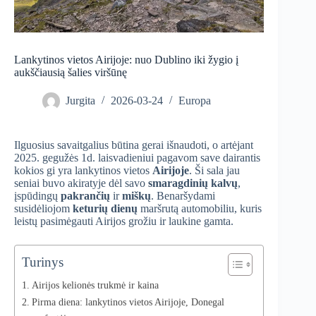
Lankytinos vietos Airijoje: nuo Dublino iki žygio į
aukščiausią šalies viršūnę
Jurgita
2026-03-24
Europa
Ilguosius savaitgalius būtina gerai išnaudoti, o artėjant
2025. gegužės 1d. laisvadieniui pagavom save dairantis
kokios gi yra lankytinos vietos
Airijoje
. Ši sala jau
seniai buvo akiratyje dėl savo
smaragdinių kalvų
,
įspūdingų
pakrančių
ir
miškų
. Benaršydami
susidėliojom
keturių dienų
maršrutą automobiliu, kuris
leistų pasimėgauti Airijos grožiu ir laukine gamta.
Turinys
Airijos kelionės trukmė ir kaina
Pirma diena: lankytinos vietos Airijoje, Donegal