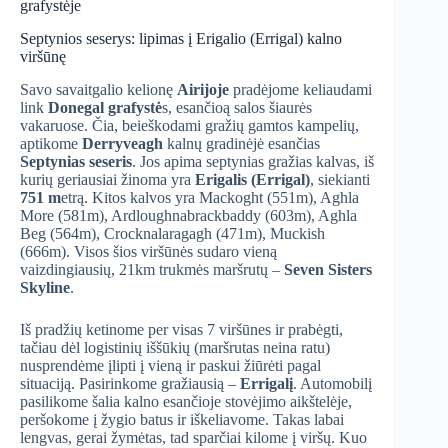
grafystėje
Septynios seserys: lipimas į Erigalio (Errigal) kalno
viršūnę
Savo savaitgalio kelionę
Airijoje
pradėjome keliaudami
link
Donegal grafystė
s, esančioą salos šiaurės
vakaruose. Čia, beieškodami gražių gamtos kampelių,
aptikome
Derryveagh
kalnų gradinėjė esančias
Septynias seseris
. Jos apima septynias gražias kalvas, iš
kurių geriausiai žinoma yra
Erigalis (Errigal)
, siekianti
751
m
etrą. Kitos kalvos yra Mackoght (551m), Aghla
More (581m), Ardloughnabrackbaddy (603m), Aghla
Beg (564m), Crocknalaragagh (471m), Muckish
(666m). Visos šios viršūnės sudaro vieną
vaizdingiausių, 21km trukmės maršrutų –
Seven Sisters
Skyline
.
Iš pradžių ketinome per visas 7 viršūnes ir prabėgti,
tačiau dėl logistinių iššūkių (maršrutas neina ratu)
nusprendėme įlipti į vieną ir paskui žiūrėti pagal
situaciją. Pasirinkome gražiausią –
Errigalį
. Automobilį
pasilikome šalia kalno esančioje stovėjimo aikštelėje,
peršokome į žygio batus ir iškeliavome. Takas labai
lengvas, gerai žymėtas, tad sparčiai kilome į viršų. Kuo