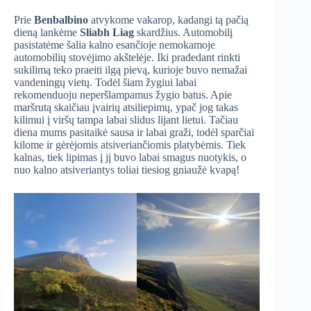
Prie
Benbalbino
atvykome vakarop, kadangi tą pačią
dieną lankėme
Sliabh Liag
skardžius. Automobilį
pasistatėme šalia kalno esančioje nemokamoje
automobilių stovėjimo akštelėje. Iki pradedant rinkti
sukilimą teko praeiti ilgą pievą, kurioje buvo nemažai
vandeningų vietų. Todėl šiam žygiui labai
rekomenduoju neperšlampamus žygio batus. Apie
maršrutą skaičiau įvairių atsiliepimų, ypač jog takas
kilimui į viršų tampa labai slidus lijant lietui. Tačiau
diena mums pasitaikė sausa ir labai graži, todėl sparčiai
kilome ir gėrėjomis atsiveriančiomis platybėmis. Tiek
kalnas, tiek lipimas į jį buvo labai smagus nuotykis, o
nuo kalno atsiveriantys toliai tiesiog gniaužė kvapą!