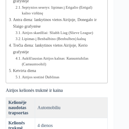
grafystėje
Septynios seserys: lipimas į Erigalio (Errigal)
kalno viršūnę
Antra diena: lankytinos vietos Airijoje, Donegalo ir
Slaigo grafystėse
Airijos skardžiai: Sliabh Liag (Slieve League)
Lipimas į Benbalbino (Benbulben) kalną
Trečia diena: lankytinos vietos Airijoje, Kerio
grafystėje
Aukščiausias Airijos kalnas: Karauntuhilas
(Carrauntoohil)
Ketvirta diena
Airijos sostinė Dublinas
Airijos kelionės trukmė ir kaina
Kelionėje
naudotas
Automobiliu
trapsortas
Kelionės
4 dienos
trukmė