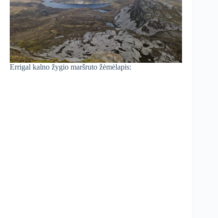
Errigal kalno žygio maršruto žėmėlapis: