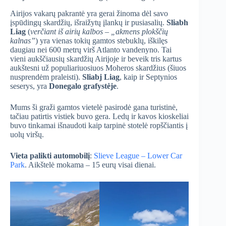
Airijos vakarų pakrantė yra gerai žinoma dėl savo
įspūdingų skardžių, išraižytų įlankų ir pusiasalių.
Sliabh
Liag
(
verčiant iš airių kalbos – „akmens plokščių
kalnas”
) yra vienas tokių gamtos stebuklų, iškilęs
daugiau nei 600 metrų virš Atlanto vandenyno. Tai
vieni aukščiausių skardžių Airijoje ir beveik tris kartus
aukštesni už populiariuosiuos Moheros skardžius (šiuos
nusprendėm praleisti).
Sliabj Liag
, kaip ir Septynios
seserys, yra
Donegalo grafystėje
.
Mums ši graži gamtos vietelė pasirodė gana turistinė,
tačiau patirtis vistiek buvo gera. Ledų ir kavos kioskeliai
buvo tinkamai išnaudoti kaip tarpinė stotelė ropščiantis į
uolų viršų.
Vieta palikti automobilį
:
Slieve League – Lower Car
Park
. Aikštelė mokama – 15 eurų visai dienai.