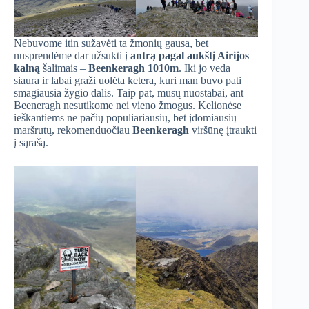
Nebuvome itin sužavėti ta žmonių gausa, bet
nusprendėme dar užsukti į
antrą pagal aukštį Airijos
kalną
šalimais –
Beenkeragh
1010m
. Iki jo veda
siaura ir labai graži uolėta ketera, kuri man buvo pati
smagiausia žygio dalis. Taip pat, mūsų nuostabai, ant
Beeneragh nesutikome nei vieno žmogus. Kelionėse
ieškantiems ne pačių populiariausių, bet įdomiausių
maršrutų, rekomenduočiau
Beenkeragh
viršūnę įtraukti
į sąrašą.