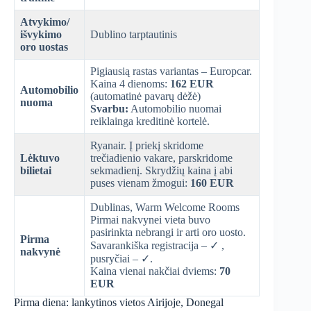
Atvykimo/
išvykimo
Dublino tarptautinis
oro uostas
Pigiausią rastas variantas – Europcar.
Kaina 4 dienoms:
162 EUR
Automobilio
(automatinė pavarų dėžė)
nuoma
Svarbu:
Automobilio nuomai
reiklainga kreditinė kortelė.
Ryanair. Į priekį skridome
Lėktuvo
trečiadienio vakare, parskridome
bilietai
sekmadienį. Skrydžių kaina į abi
puses vienam žmogui:
160 EUR
Dublinas, Warm Welcome Rooms
Pirmai nakvynei vieta buvo
pasirinkta nebrangi ir arti oro uosto.
Pirma
Savarankiška registracija – ✓ ,
nakvynė
pusryčiai – ✓.
Kaina vienai nakčiai dviems:
70
EUR
Pirma diena: lankytinos vietos Airijoje, Donegal