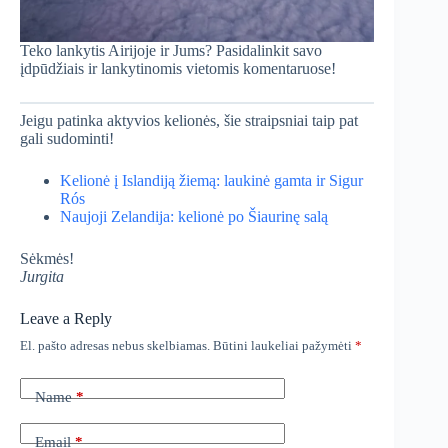
Teko lankytis Airijoje ir Jums? Pasidalinkit savo
įdpūdžiais ir lankytinomis vietomis komentaruose!
Jeigu patinka aktyvios kelionės, šie straipsniai taip pat
gali sudominti!
Kelionė į Islandiją žiemą: laukinė gamta ir Sigur
Rós
Naujoji Zelandija: kelionė po Šiaurinę salą
Sėkmės!
Jurgita
Leave a Reply
El. pašto adresas nebus skelbiamas.
Būtini laukeliai pažymėti
*
Name
*
Email
*