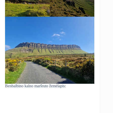
Benbalbino kalno maršruto žemėlapis: