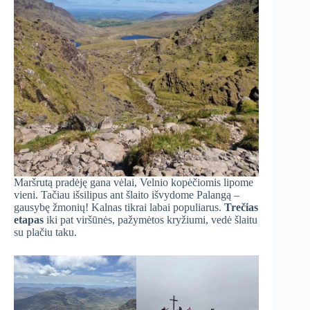
Maršrutą pradėję gana vėlai, Velnio kopėčiomis lipome
vieni. Tačiau išsilipus ant šlaito išvydome Palangą –
gausybę žmonių! Kalnas tikrai labai populiarus.
Trečias
etapas
iki pat viršūnės, pažymėtos kryžiumi, vedė šlaitu
su plačiu taku.