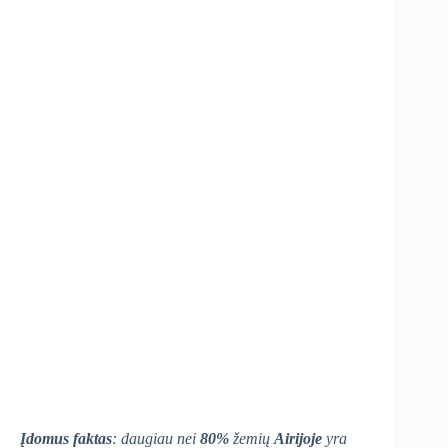
Įdomus faktas
: daugiau nei
80%
žemių
Airijoje
yra