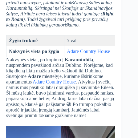
privati nuosavybė, įskaitant ir aukščiausią šalies kalną
Karauntuhilą. Skirtingai nei Škotijoje ar Skandinavijos
šalyse, Airijoje nėra teisės laisvai judėti gamtoje (
Right
to Roam
). Todėl žygeiviai turi priėjimą prie privačių
kalnų tik dėl ūkininkų geranoriškumo.
Žygio trukmė
5 val.
Nakvynės vieta po žygio
Adare Country House
Nakvynės vietai, po kopimo į
Karauntuhilą
,
nusprendėm pavažiuoti arčiau Dublino. Norėjome, kad
kitą dieną liktų mažiau kelio važiuoti iki Dublino.
Sustojome
Adare
miestelyje, kuriame išsirinkome
apartamentus
Adare Country House
. Atvykus į svečių
namus mus pasitiko labai draugiška jų savininkė Eileen.
Ši mūsų laukė, buvo įsiminusi vardus, paspaudė rankas,
papasakojo apie lietuvį Andrių, kuris labai dažnai pas ją
apsistoja, klausė gal pažįstame 😀 Po trumpo pokalbio
aprodė ir jaukiai įrengtą kambarį. Jautėmės labai
svetingai priimti tokiame gražiame name!