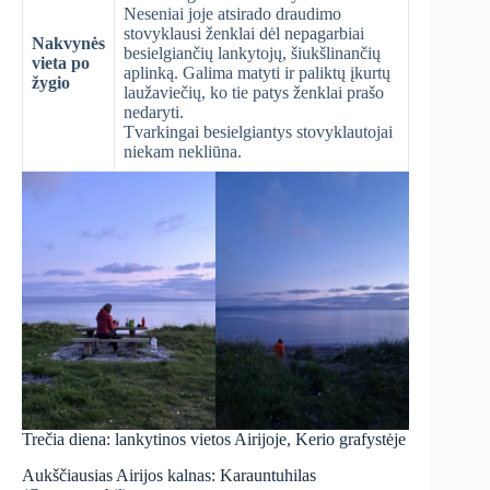
Neseniai joje atsirado draudimo
stovyklausi ženklai dėl nepagarbiai
Nakvynės
besielgiančių lankytojų, šiukšlinančių
vieta po
aplinką. Galima matyti ir paliktų įkurtų
žygio
laužaviečių, ko tie patys ženklai prašo
nedaryti.
Tvarkingai besielgiantys stovyklautojai
niekam nekliūna.
Trečia diena: lankytinos vietos Airijoje, Kerio grafystėje
Aukščiausias Airijos kalnas: Karauntuhilas