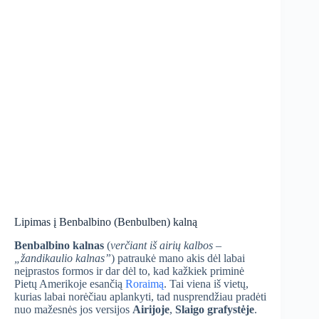
Lipimas į Benbalbino (Benbulben) kalną
Benbalbino
kalnas
(
verčiant iš airių kalbos –
„žandikaulio kalnas”
) patraukė mano akis dėl labai
neįprastos formos ir dar dėl to, kad kažkiek priminė
Pietų Amerikoje esančią
Roraimą
. Tai viena iš vietų,
kurias labai norėčiau aplankyti, tad nusprendžiau pradėti
nuo mažesnės jos versijos
Airijoje
,
Slaigo grafystėje
.