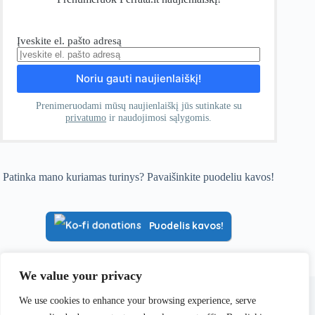
Įveskite el. pašto adresą
Prenimeruodami mūsų naujienlaiškį jūs sutinkate su
privatumo
ir naudojimosi sąlygomis.
Patinka mano kuriamas turinys? Pavaišinkite puodeliu kavos!
Puodelis kavos!
We value your privacy
Visa informacija, pateikiama Ferrata.lt, yra paremta asmenine
patirtimi ir yra skirta tik informaciniams bei pažintiniams
We use cookies to enhance your browsing experience, serve
tikslams. Kiekvienas lankytojas yra asmeniškai ir pilnai