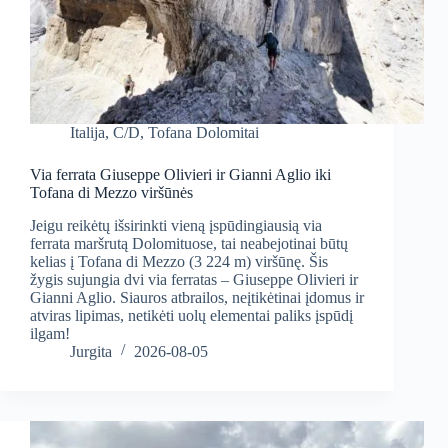
Italija
,
C/D
,
Tofana Dolomitai
Via ferrata Giuseppe Olivieri ir Gianni Aglio iki
Tofana di Mezzo viršūnės
Jeigu reikėtų išsirinkti vieną įspūdingiausią via
ferrata maršrutą Dolomituose, tai neabejotinai būtų
kelias į Tofana di Mezzo (3 224 m) viršūnę. Šis
žygis sujungia dvi via ferratas – Giuseppe Olivieri ir
Gianni Aglio. Siauros atbrailos, neįtikėtinai įdomus ir
atviras lipimas, netikėti uolų elementai paliks įspūdį
ilgam!
Jurgita
2026-08-05