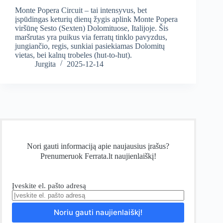
Monte Popera Circuit – tai intensyvus, bet
įspūdingas keturių dienų žygis aplink Monte Popera
viršūnę Sesto (Sexten) Dolomituose, Italijoje. Šis
maršrutas yra puikus via ferratų tinklo pavyzdus,
jungiančio, regis, sunkiai pasiekiamas Dolomitų
vietas, bei kalnų trobeles (hut-to-hut).
Jurgita
2025-12-14
Nori gauti informaciją apie naujausius įrašus?
Prenumeruok Ferrata.lt naujienlaiškį!
Įveskite el. pašto adresą