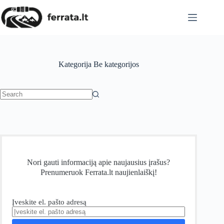
Skip
to
content
Kategorija
Be kategorijos
No
results
Nori gauti informaciją apie naujausius įrašus?
Prenumeruok Ferrata.lt naujienlaiškį!
Įveskite el. pašto adresą